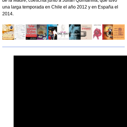
de la Madre
, coescrita junto a Julián Quintanilla, que tuvo
una larga temporada en Chile el año 2012 y en España el
2014.