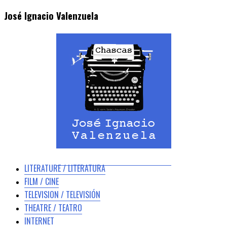
José Ignacio Valenzuela
LITERATURE / LITERATURA
FILM / CINE
TELEVISION / TELEVISIÓN
THEATRE / TEATRO
INTERNET