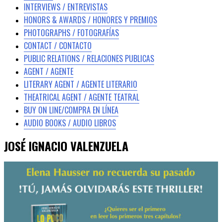
INTERVIEWS / ENTREVISTAS
HONORS & AWARDS / HONORES Y PREMIOS
PHOTOGRAPHS / FOTOGRAFÍAS
CONTACT / CONTACTO
PUBLIC RELATIONS / RELACIONES PUBLICAS
AGENT / AGENTE
LITERARY AGENT / AGENTE LITERARIO
THEATRICAL AGENT / AGENTE TEATRAL
BUY ON LINE/COMPRA EN LÍNEA
AUDIO BOOKS / AUDIO LIBROS
JOSÉ IGNACIO VALENZUELA