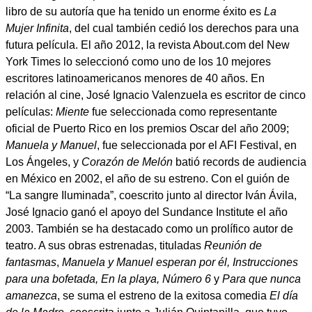
libro de su autoría que ha tenido un enorme éxito es
La
Mujer Infinita
, del cual también cedió los derechos para una
futura película. El año 2012, la revista About.com del New
York Times lo seleccionó como uno de los 10 mejores
escritores latinoamericanos menores de 40 años. En
relación al cine, José Ignacio Valenzuela es escritor de cinco
películas:
Miente
fue seleccionada como representante
oficial de Puerto Rico en los premios Oscar del año 2009;
Manuela y Manuel
, fue seleccionada por el AFI Festival, en
Los Ángeles, y
Corazón de Melón
batió records de audiencia
en México en 2002, el año de su estreno. Con el guión de
“La sangre Iluminada”, coescrito junto al director Iván Ávila,
José Ignacio ganó el apoyo del Sundance Institute el año
2003. También se ha destacado como un prolífico autor de
teatro. A sus obras estrenadas, tituladas
Reunión de
fantasmas
,
Manuela y Manuel esperan por él, Instrucciones
para una bofetada, En la playa, Número 6
y
Para que nunca
amanezca
, se suma el estreno de la exitosa comedia
El día