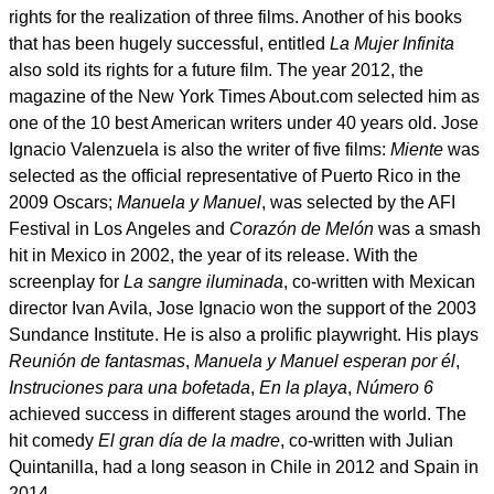
rights for the realization of three films. Another of his books
that has been hugely successful, entitled
La Mujer Infinita
also sold its rights for a future film. The year 2012, the
magazine of the New York Times About.com selected him as
one of the 10 best American writers under 40 years old. Jose
Ignacio Valenzuela is also the writer of five films:
Miente
was
selected as the official representative of Puerto Rico in the
2009 Oscars;
Manuela y Manuel
, was selected by the AFI
Festival in Los Angeles and
Corazón de Melón
was a smash
hit in Mexico in 2002, the year of its release. With the
screenplay for
La sangre iluminada
, co-written with Mexican
director Ivan Avila, Jose Ignacio won the support of the 2003
Sundance Institute. He is also a prolific playwright. His plays
Reunión de fantasmas
,
Manuela y Manuel esperan por él
,
Instruciones para una bofetada
,
En la playa
,
Número 6
achieved success in different stages around the world. The
hit comedy
El gran día de la madre
, co-written with Julian
Quintanilla, had a long season in Chile in 2012 and Spain in
2014.