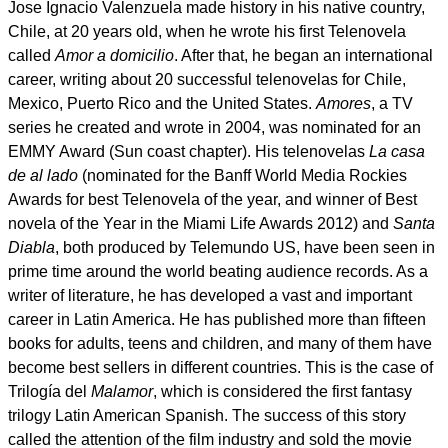
Jose Ignacio Valenzuela made history in his native country,
Chile, at 20 years old, when he wrote his first Telenovela
called
Amor a domicilio
. After that, he began an international
career, writing about 20 successful telenovelas for Chile,
Mexico, Puerto Rico and the United States.
Amores
, a TV
series he created and wrote in 2004, was nominated for an
EMMY Award (Sun coast chapter). His telenovelas
La casa
de al lado
(nominated for the Banff World Media Rockies
Awards for best Telenovela of the year, and winner of Best
novela of the Year in the Miami Life Awards 2012) and
Santa
Diabla
, both produced by Telemundo US, have been seen in
prime time around the world beating audience records. As a
writer of literature, he has developed a vast and important
career in Latin America. He has published more than fifteen
books for adults, teens and children, and many of them have
become best sellers in different countries. This is the case of
Trilogía del
Malamor
, which is considered the first fantasy
trilogy Latin American Spanish. The success of this story
called the attention of the film industry and sold the movie