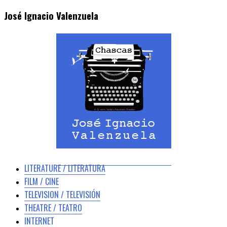
José Ignacio Valenzuela
LITERATURE / LITERATURA
FILM / CINE
TELEVISION / TELEVISIÓN
THEATRE / TEATRO
INTERNET