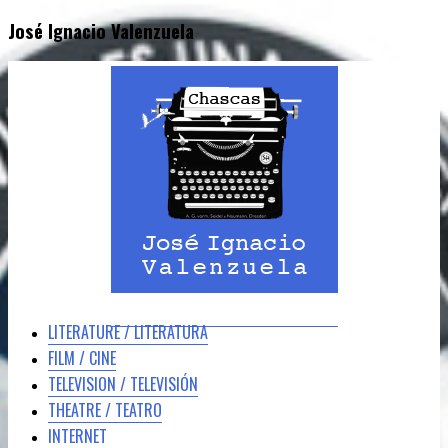
José Ignacio Valenzuela
LITERATURE / LITERATURA
FILM / CINE
TELEVISION / TELEVISIÓN
THEATRE / TEATRO
INTERNET