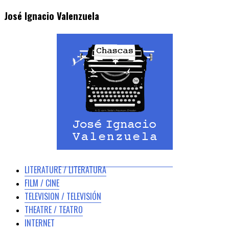
José Ignacio Valenzuela
LITERATURE / LITERATURA
FILM / CINE
TELEVISION / TELEVISIÓN
THEATRE / TEATRO
INTERNET