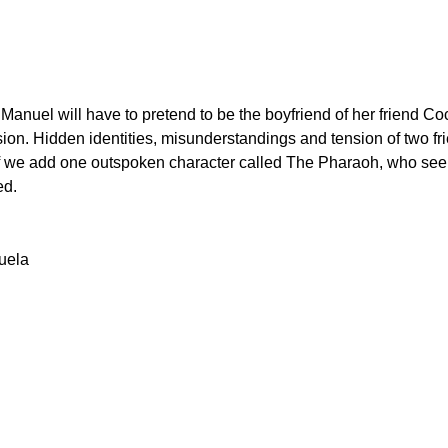
, Manuel will have to pretend to be the boyfriend of her friend C
sion. Hidden identities, misunderstandings and tension of two fri
 if we add one outspoken character called The Pharaoh, who seems
ed.
uela