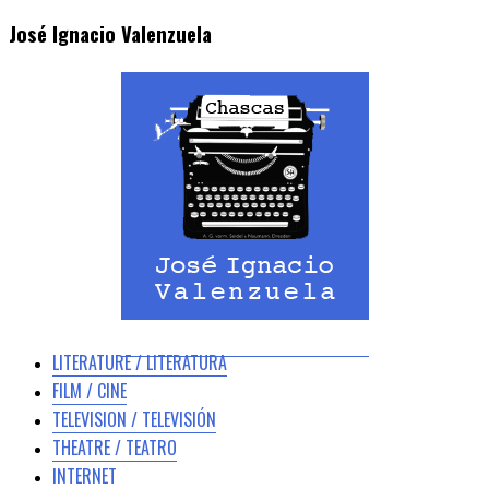
José Ignacio Valenzuela
LITERATURE / LITERATURA
FILM / CINE
TELEVISION / TELEVISIÓN
THEATRE / TEATRO
INTERNET