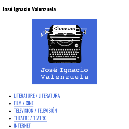
José Ignacio Valenzuela
LITERATURE / LITERATURA
FILM / CINE
TELEVISION / TELEVISIÓN
THEATRE / TEATRO
INTERNET