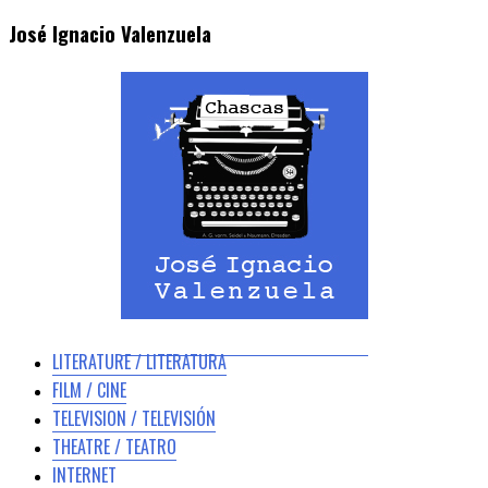
José Ignacio Valenzuela
LITERATURE / LITERATURA
FILM / CINE
TELEVISION / TELEVISIÓN
THEATRE / TEATRO
INTERNET