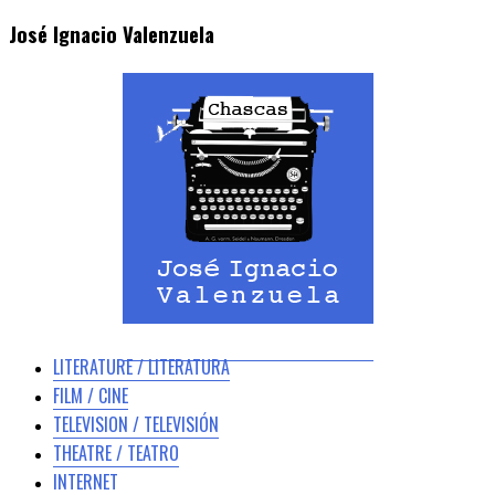
José Ignacio Valenzuela
LITERATURE / LITERATURA
FILM / CINE
TELEVISION / TELEVISIÓN
THEATRE / TEATRO
INTERNET