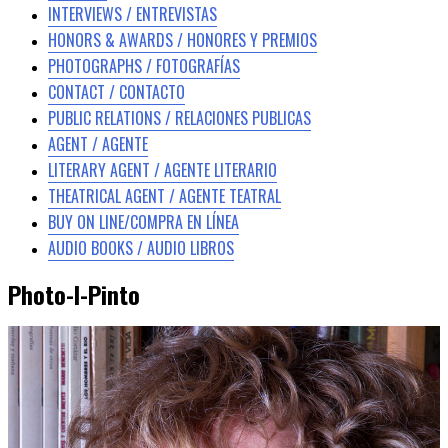
INTERVIEWS / ENTREVISTAS
HONORS & AWARDS / HONORES Y PREMIOS
PHOTOGRAPHS / FOTOGRAFÍAS
CONTACT / CONTACTO
PUBLIC RELATIONS / RELACIONES PUBLICAS
AGENT / AGENTE
LITERARY AGENT / AGENTE LITERARIO
THEATRICAL AGENT / AGENTE TEATRAL
BUY ON LINE/COMPRA EN LÍNEA
AUDIO BOOKS / AUDIO LIBROS
Photo-I-Pinto