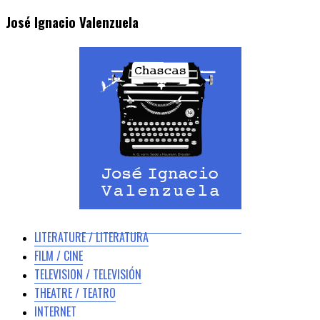
José Ignacio Valenzuela
LITERATURE / LITERATURA
FILM / CINE
TELEVISION / TELEVISIÓN
THEATRE / TEATRO
INTERNET